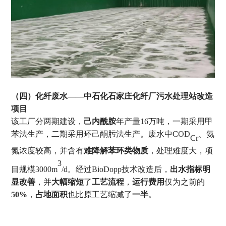
（四）化纤废水
——
中石化石家庄化纤厂污水处理站改造
项目
该工厂分两期建设，
己内酰胺
年产量
16
万吨，一期采用甲
苯法生产，二期采用环己酮肟法生产。废水中
COD
、氨
Cr
氮浓度较高，并含有
难降解苯环类物质
，处理难度大，项
3
目规模
3000m
/d
。经过
BioDopp
技术改造后，
出水指标明
显改善
，并
大幅缩短
了
工艺流程
，
运行费用
仅为之前的
50%
，
占地面积
也比原工艺缩减了
一半
。