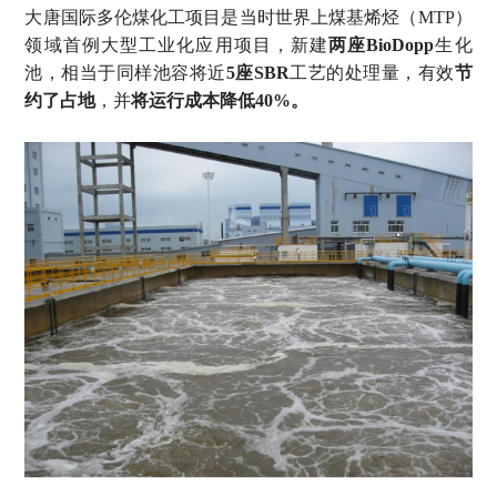
大唐国际多伦煤化工项目是当时世界上煤基烯烃（
MTP
）
领域首例大型工业化应用项目，新建
两座
BioDopp
生化
池，相当于同样池容将近
5
座
SBR
工艺的处理量，有效
节
约了占地
，并
将运行成本降低
40%
。