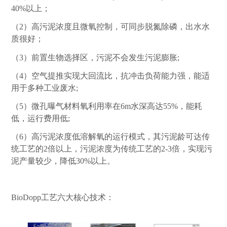
40%
以上；
（
2
）高污泥浓度且微氧控制，可同步脱氮除磷，出水水
质很好；
（
3
）前置生物选择区，污泥不会发生污泥膨胀
;
（
4
）空气提推实现大回流比，抗冲击负荷能力强，能适
用于多种工业废水
;
（
5
）微孔曝气材料氧利用率在
6m
水深高达
55%
，能耗
低，运行费用低
;
（
6
）高污泥浓度低溶解氧的运行模式，其污泥龄可达传
统工艺的
2
倍以上，污泥浓度为传统工艺的
2-3
倍，实现污
泥产量较少，降低
30%
以上。
BioDopp
工艺六大核心技术：