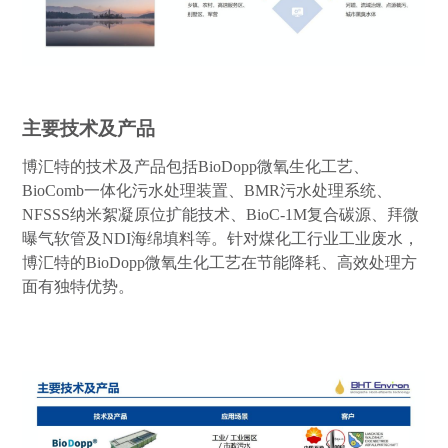
主要技术及产品
博汇特的技术及产品包括
BioDopp
微氧生化工艺、
BioComb
一体化污水处理装置、
BMR
污水处理系统、
NFSSS
纳米絮凝
原位
扩
能
技术、
BioC-1M
复合碳源、拜微
曝气软管及
NDI
海绵填料等。针对煤化工行业工业废水，
博汇特的
BioDopp
微氧生化工艺在节能降耗、高效处理方
面有独特优势。